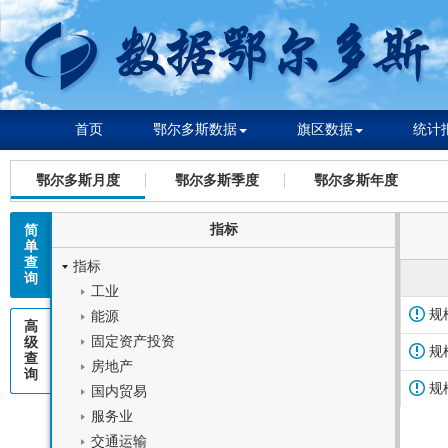
首页
鄂尔多斯数据
旗区数据
统计
鄂尔多斯月度
鄂尔多斯季度
鄂尔多斯年度
指标
简
单
查
指标
询
工业
规
规
能源
高
固定资产投资
级
规
规
查
房地产
询
规
规
国内贸易
服务业
交通运输